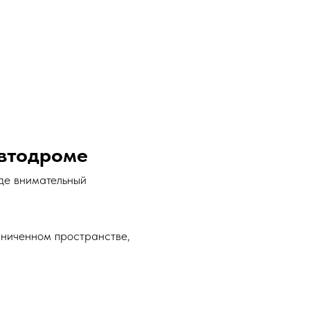
автодроме
где внимательный
аниченном пространстве,