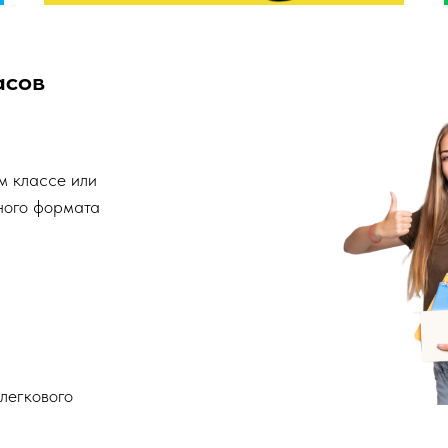
асов
м классе или
ного формата
легкового