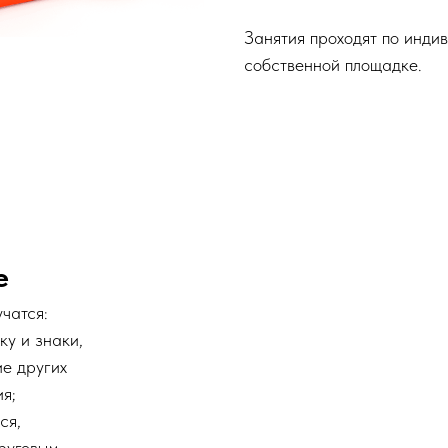
Занятия проходят по инди
собственной площадке.
е
учатся:
у и знаки,
ие других
я;
ся,
круговым